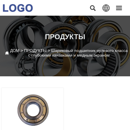



ПРОДУКТЫ
ДОМ
>
ПРОДУКТЫ
>
Шариковый подшипник нулевого класса

с глубокими канавками и медным экраном